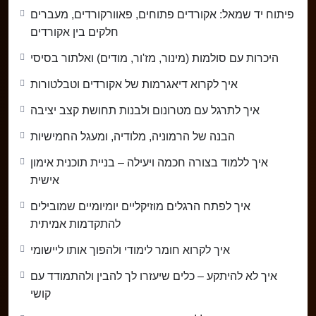
הצוואר בביטחון, ונבין מה ההבדל בין לנגן סתם תווים
פיתוח יד שמאל: אקורדים פתוחים, פאוורקורדים, מעברים
לבין ליצור מלודיה אמיתית.
חלקים בין אקורדים
טכניקות לזיהוי סולמות ע”פ תחושת אצבעות, ריפים,
היכרות עם סולמות (מינור, מז'ור, מודים) ואלתור בסיסי
מודים (כמו פריג’יאן דומיננט) ואפילו איך להתחיל
איך לקרוא דיאגרמות של אקורדים וטבלטורות
לבנות שירים משלך.
איך לתרגל עם מטרונום ולבנות תחושת קצב יציבה
תרגילים מדורגים – אופקיים, אנכיים, בשמיעה, ואפילו
כתיבה ויצירה על פי הסולם.
הבנה של הרמוניה, מלודיה, ומעגל החמישיות
פרק בונוס: מעגל החמישיות – המפתח האמיתי
איך ללמוד בצורה חכמה ויעילה – בניית תוכנית אימון
להבנת מוזיקה לעומק.
אישית
ולמי שאוהב דמויות: גם
מיסטר באני
נמצא איתנו
איך לפתח הרגלים מוזיקליים יומיומיים שמובילים
במסע 😄
להתקדמות אמיתית
זה נשמע טוב.
🎶 לא רק תלמד לנגן – תבין
למה
איך לקרוא חומר לימודי ולהפוך אותו ליישומי
איך לא להיתקע – כלים שיעזרו לך להבין ולהתמודד עם
הקורס מועבר בגובה העיניים, עם הסברים ברורים, דוגמאות
קושי
מהעולם האמיתי, וגישה שתגרום לך להרגיש ש”מישהו סוף
סוף מסביר את זה כמו שצריך”.