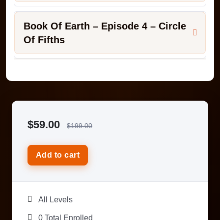
Book Of Earth – Episode 4 – Circle
Of Fifths
$
59.00
$
199.00
Add to cart
All Levels
0 Total Enrolled