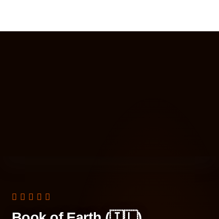
Book of Earth (🇮🇱)